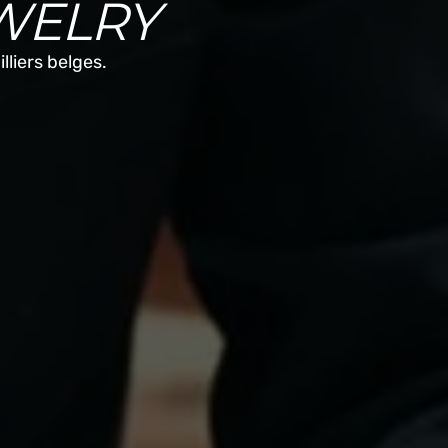
WELRY
liers belges.